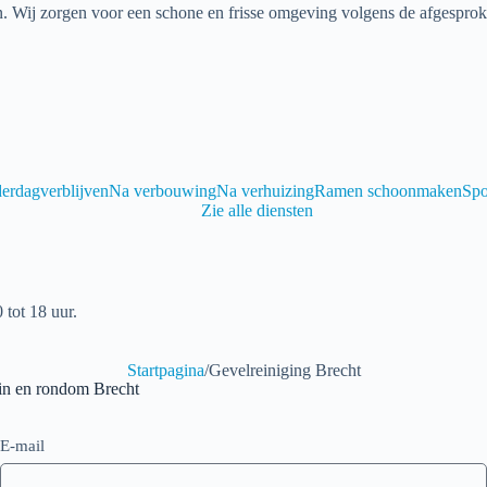
. Wij zorgen voor een schone en frisse omgeving volgens de afgespro
erdagverblijven
Na verbouwing
Na verhuizing
Ramen schoonmaken
Spo
Zie alle diensten
 tot 18 uur.
Startpagina
/
Gevelreiniging Brecht
 in en rondom Brecht
E-mail