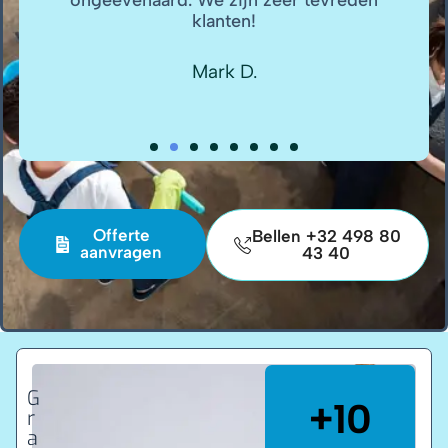
ongeëvenaard. We zijn zeer tevreden
klanten!
Mark D.
Offerte
Bellen +32 498 80
aanvragen
43 40
G
+10
r
a