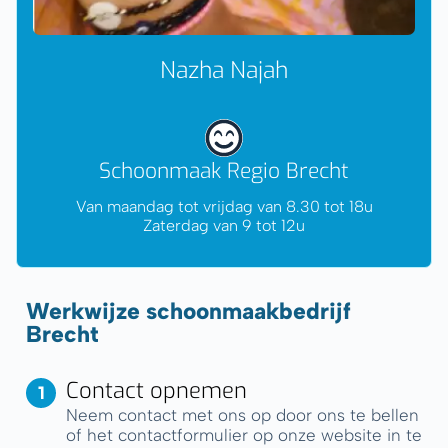
Nazha Najah
Schoonmaak Regio Brecht
Van maandag tot vrijdag van 8.30 tot 18u
Zaterdag van 9 tot 12u
Werkwijze schoonmaakbedrijf
Brecht
Contact opnemen
Neem contact met ons op door ons te bellen
of het contactformulier op onze website in te