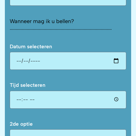
Wanneer mag ik u bellen?
....................................................................................
Datum selecteren
Tijd selecteren
2de optie