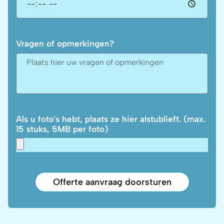
Vragen of opmerkingen?
Als u foto's hebt, plaats ze hier alstublieft. (max.
15 stuks, 5MB per foto)
Offerte aanvraag doorsturen
A
l
t