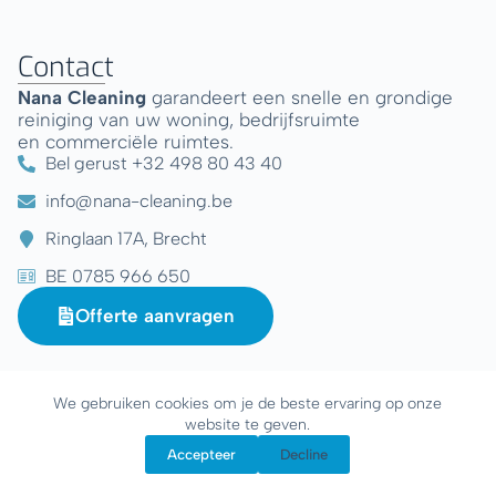
e
r
Contact
n
a
Nana Cleaning
garandeert een snelle en grondige
t
reiniging van uw woning, bedrijfsruimte
i
en commerciële ruimtes.
v
Bel gerust +32 498 80 43 40
e
info@nana-cleaning.be
:
Ringlaan 17A, Brecht
BE 0785 966 650
Offerte aanvragen
Navigatie
We gebruiken cookies om je de beste ervaring op onze
Startpagina
website te geven.
Accepteer
Decline
Diensten