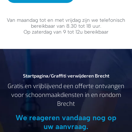
Van maandag tot en met vrijdag zijn we telefonisch
bereikbaar van 8.30 tot 18 uur.
Op zaterdag van 9 tot 12u bereikbaar
Startpagina
/
Graffiti verwijderen Brecht
Gratis en vrijblijvend een offerte ontvangen
voor schoonmaakdiensten in en rondom
Brecht
We reageren vandaag nog op
uw aanvraag.