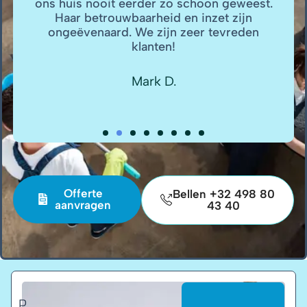
rder zo schoon geweest.
betrouwbaar, vriendelij
arheid en inzet zijn
dat elk hoekje en gaatje
e zijn zeer tevreden
We kijken altijd uit na
lanten!
Emma L
ark D.
Offerte
Bellen +32 498 80
aanvragen
43 40
P