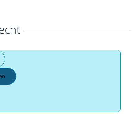
echt
en