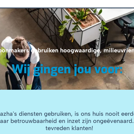
oonmakers gebruiken hoogwaardige, milieuvriend
Wij gingen jou voor:
azha's diensten gebruiken, is ons huis nooit eer
aar betrouwbaarheid en inzet zijn ongeëvenaard.
tevreden klanten!