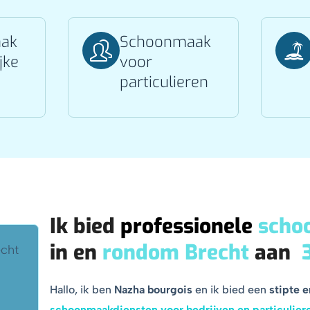
ak
Schoonmaak
jke
voor
particulieren
Ik bied
professionele
scho
in en
rondom Brecht
aan
Hallo, ik ben
Nazha bourgois
en ik bied een
stipte 
schoonmaakdiensten voor bedrijven en particulier