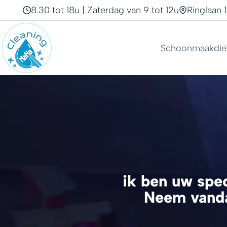
8.30 tot 18u | Zaterdag van 9 tot 12u
Ringlaan 
Schoonmaakdie
ik ben uw spe
Neem vanda