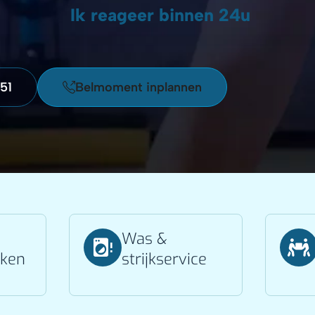
Ik reageer binnen 24u
 51
Belmoment inplannen
Was &
ken
strijkservice