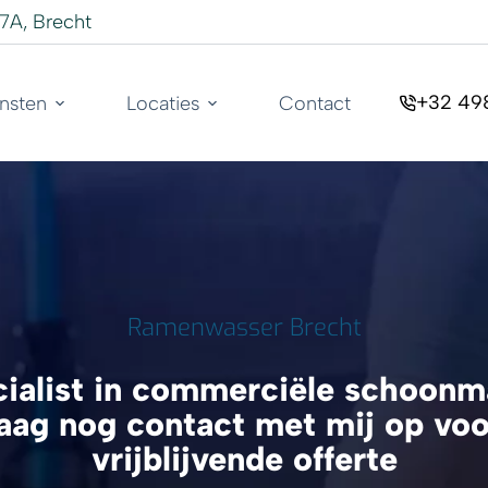
17A, Brecht
+32 49
nsten
Locaties
Contact
Ramenwasser Brecht
cialist in commerciële schoonma
ag nog contact met mij op voor
vrijblijvende offerte