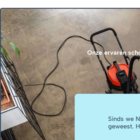
Onze ervaren sch
achtingen overtroffen! De
Sinds we N
 maken ons kantoor elke keer
geweest. H
en aanrader!