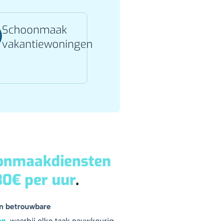
Schoonmaak
vakantiewoningen
onmaakdiensten
30€ per uur
.
en betrouwbare
en
, waarbij elke taak nauwkeurig